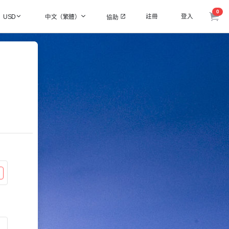
0
註冊
登入
USD
中文（繁體）
協助
碼