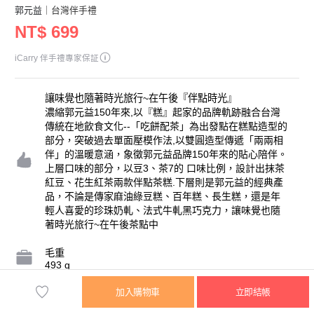
郭元益
｜台灣伴手禮
NT$ 699
iCarry 伴手禮專家保証
讓味覺也隨著時光旅行~在午後『伴點時光』
濃縮郭元益150年來,以『糕』起家的品牌軌跡融合台灣
傳統在地飲食文化--「吃餅配茶」為出發點在糕點造型的
部分，突破過去單面壓模作法,以雙圓造型傳遞「兩兩相
伴」的溫暖意涵，象徵郭元益品牌150年來的貼心陪伴。
上層口味的部分，以豆3、茶7的 口味比例，設計出抹茶
紅豆、花生紅茶兩款伴點茶糕.下層則是郭元益的經典產
品，不論是傳家麻油綠豆糕、百年糕、長生糕，還是年
輕人喜愛的珍珠奶軋、法式牛軋黑巧克力，讓味覺也隨
著時光旅行~在午後茶點中
毛重
493 g
加入購物車
立即結帳
保存天數
90 天