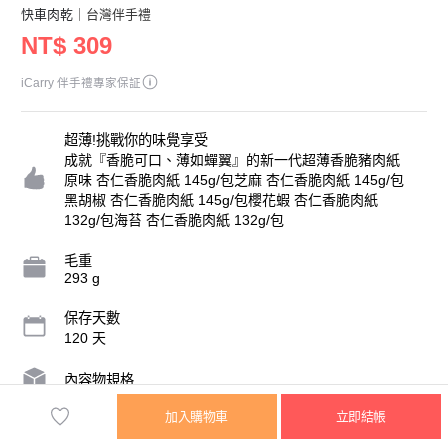
快車肉乾
｜台灣伴手禮
NT$ 309
iCarry 伴手禮專家保証
超薄!挑戰你的味覺享受
成就『香脆可口、薄如蟬翼』的新一代超薄香脆豬肉紙
原味 杏仁香脆肉紙 145g/包芝麻 杏仁香脆肉紙 145g/包
黑胡椒 杏仁香脆肉紙 145g/包櫻花蝦 杏仁香脆肉紙
132g/包海苔 杏仁香脆肉紙 132g/包
毛重
293 g
保存天數
120 天
內容物規格
加入購物車
立即結帳
營業人名稱
青草地食品有限公司