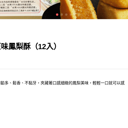
- 原味鳳梨酥（12入）
薄餡多、鬆香、不黏牙，夾藏著口感細緻的鳳梨美味，輕輕一口就可以感