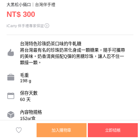
大黑松小倆口
｜台灣伴手禮
NT$ 300
iCarry 伴手禮專家保証
台灣特色珍珠奶茶口味的牛軋糖
將台灣最有名的珍珠奶茶化身成一顆糖果，隨手可攜帶
的美味。奶香清爽搭配Q彈的黑糖珍珠，讓人忍不住一
顆接一顆。
毛重
198 g
保存天數
60 天
內容物規格
152g/盒
加入購物車
立即結帳
營業人名稱
邱氏鼎食品企業股份有限公司