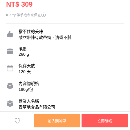
NT$ 309
iCarry 伴手禮專家保証
擋不住的美味
酸甜帶辣Ｑ軟帶勁，清香不膩
毛重
260 g
保存天數
120 天
內容物規格
180g/包
營業人名稱
青草地食品有限公司
統一編號
加入購物車
立即結帳
53107797