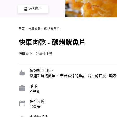
放大圖片
首頁
快車肉乾
碳烤魷魚片
快車肉乾 - 碳烤魷魚片
快車肉乾
｜台灣伴手禮
碳烤鮮甜可口~
嚴選新鮮的魷魚，.帶著碳烤的鮮甜. 片片的口感. .嘶
毛重
234 g
保存天數
120 天