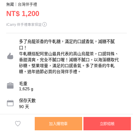
無藏
｜台灣伴手禮
NT$ 1,200
iCarry 伴手禮專家保証
多了烏龍茶香的牛軋糖，滿足的口感香氣，減糖不膩
口！
牛軋糖搭配阿里山最具代表的高山烏龍茶，口感特殊、
香甜清爽，完全不膩口喔！減糖不膩口，以海藻糖取代
砂糖。堅果增量，滿足的口感香氣。多了茶香的牛軋
糖。過年過節必買的台灣伴手禮。
毛重
1,625 g
保存天數
90 天
內容物規格
加入購物車
立即結帳
300g/盒，4盒/組