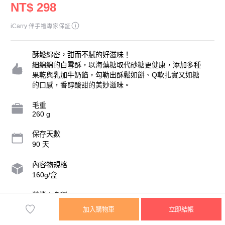
NT$ 298
iCarry 伴手禮專家保証
酥鬆綿密，甜而不膩的好滋味！
細綿綿的白雪酥，以海藻糖取代砂糖更健康，添加多種
果乾與乳加牛奶餡，勾勒出酥鬆如餅、Q軟扎實又如糖
的口感，香醇酸甜的美妙滋味。
毛重
260 g
保存天數
90 天
內容物規格
160g/盒
營業人名稱
格麥蛋糕麵包店
加入購物車
立即結帳