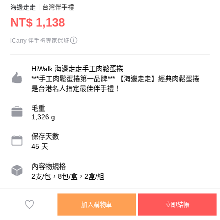
海邊走走
｜台灣伴手禮
NT$ 1,138
iCarry 伴手禮專家保証
HiWalk 海邊走走手工肉鬆蛋捲
***手工肉鬆蛋捲第一品牌*** 【海邊走走】經典肉鬆蛋捲
是台港名人指定最佳伴手禮！
毛重
1,326 g
保存天數
45 天
內容物規格
2支/包，8包/盒，2盒/組
營業人名稱
加入購物車
立即結帳
海邊走走食品股份有限公司