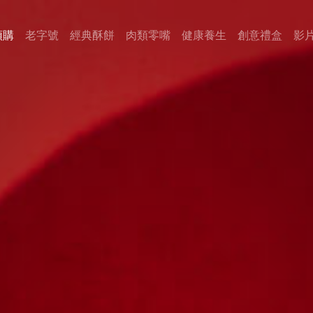
預購
老字號
經典酥餅
肉類零嘴
健康養生
創意禮盒
影