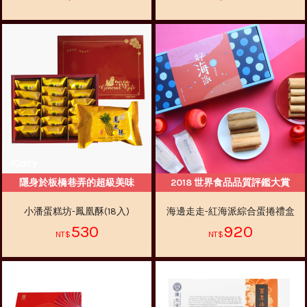
隱身於板橋巷弄的超級美味
2018 世界食品品質評鑑大賞
小潘蛋糕坊-鳳凰酥(18入)
海邊走走-紅海派綜合蛋捲禮盒
530
920