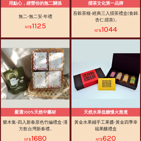
用點心，經營你的無二關係
擂茶文化第一品牌
吾榖茶糧-經典三入擂茶禮盒(食錦.
無二-無二安‧年禮
杏仁.擂茶)...
1125
1044
嚴選100%天然中藥材
天然水果低糖慢火熬煮
樂木集-四入新春原色竹編禮盒-漢
黃金水果鋪手工果醬-黃金四季幸
方飲台灣新春禮...
福果釀禮盒
1680
620