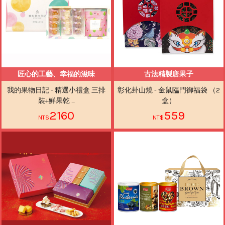
匠心的工藝、幸福的滋味
古法精製唐果子
我的果物日記 - 精選小禮盒 三排
彰化卦山燒 - 金鼠臨門御福袋 （2
裝+鮮果乾 ...
盒）
2160
559