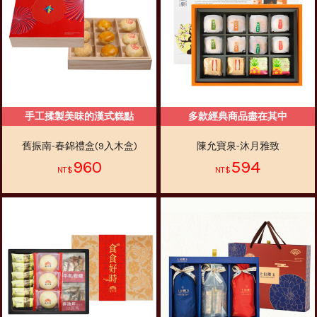
手工揉製美味的漢式糕點
多款經典商品盡在其中
舊振南-春錦禮盒(9入木盒)
陳允寶泉-沐月雅致
960
594