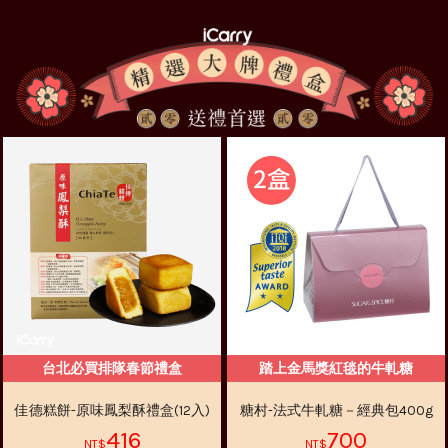
台北必買排隊春節禮盒
踏上金馬獎紅毯的牛軋糖
佳德糕餅-原味鳳梨酥禮盒(12入)
糖村-法式牛軋糖－經典包400g
416
700