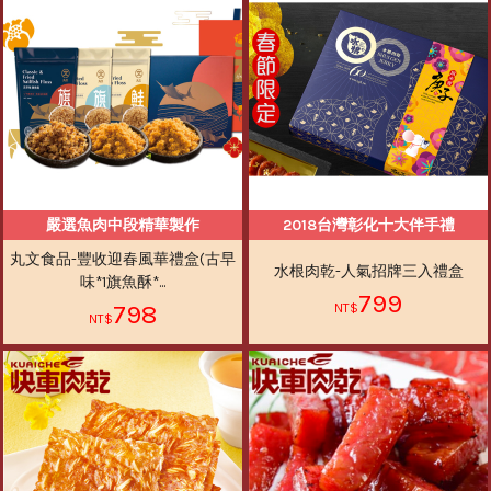
嚴選魚肉中段精華製作
2018台灣彰化十大伴手禮
丸文食品-豐收迎春風華禮盒(古早
水根肉乾-人氣招牌三入禮盒
味*1旗魚酥*...
799
798