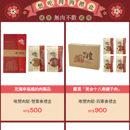
充滿幸福感的肉製品
嚴選「黃金十八兩腱子肉」
唯豐肉鬆-雙重奏禮盒
唯豐肉鬆-四重奏禮盒
500
900