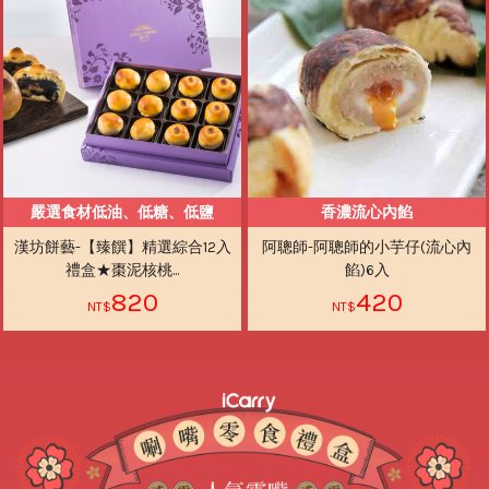
嚴選食材低油、低糖、低鹽
香濃流心內餡
漢坊餅藝-【臻饌】精選綜合12入
阿聰師-阿聰師的小芋仔(流心內
禮盒★棗泥核桃...
餡)6入
820
420