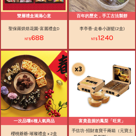
雙層禮盒滿滿心意
百年的歷史，手工古法製餅
聖保羅烘焙花園-富麗禮盒D
李亭香-走春小謝籃(2盒)
688
1240
一次品嚐6種人氣商品
富貴盈握的鳳梨「旺來」
手信坊-招財進寶千兩箱（元寶土
櫻桃爺爺-璀璨禮盒 x 2盒