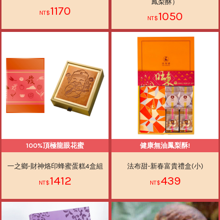
鳳梨酥）
1170
1050
100%頂極龍眼花蜜
健康無油鳳梨酥!
一之鄉-財神烙印蜂蜜蛋糕4盒組
法布甜-新春富貴禮盒(小)
1412
439