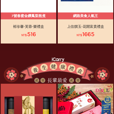
7號春蜜金鑽鳳梨熬煮
網路美食人氣王
裕珍馨-芙蓉-樂禮盒
上信饌玉-花開富貴禮盒
516
1665