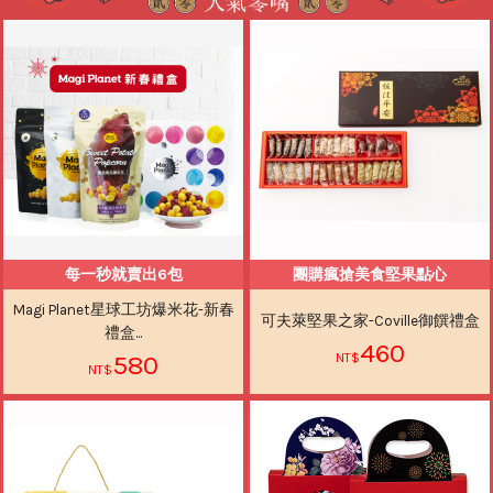
每一秒就賣出6包
團購瘋搶美食堅果點心
Magi Planet星球工坊爆米花-新春
可夫萊堅果之家-Coville御饌禮盒
禮盒...
460
580