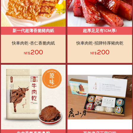
新一代超薄香脆豬肉紙
超厚足足有1CM厚!
快車肉乾-杏仁香脆肉紙
快車肉乾-招牌特厚豬肉乾
200
200