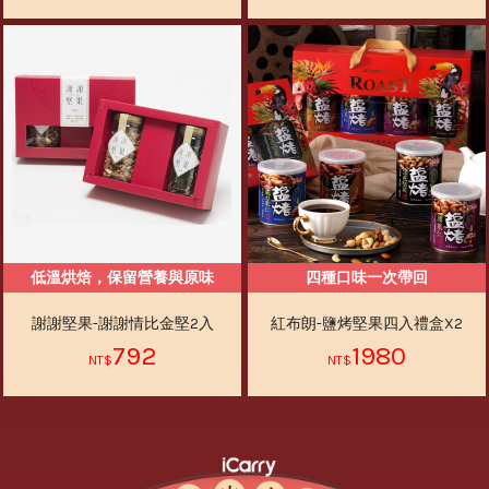
低溫烘焙，保留營養與原味
四種口味一次帶回
謝謝堅果-謝謝情比金堅2入
紅布朗-鹽烤堅果四入禮盒X2
792
1980