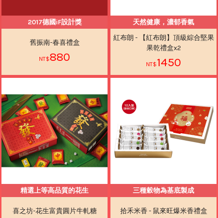
2017德國iF設計獎
天然健康，濃郁香氣
紅布朗 - 【紅布朗】頂級綜合堅果
舊振南-春喜禮盒
果乾禮盒x2
880
1450
精選上等高品質的花生
三種穀物為基底製成
喜之坊-花生富貴圓片牛軋糖
拾禾米香 - 鼠來旺爆米香禮盒