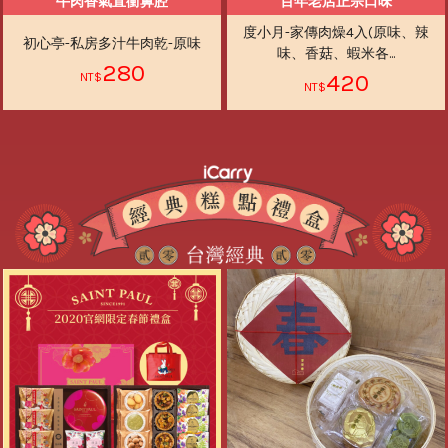
牛肉香氣直衝鼻腔
百年老店正宗口味
度小月-家傳肉燥4入(原味、辣
初心亭-私房多汁牛肉乾-原味
味、香菇、蝦米各...
280
420