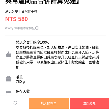
與常溫商品合併計算免運】
港記酥皇
｜台灣伴手禮
NT$ 580
iCarry 伴手禮專家保証
鎮店之寶回購率100%
以去殼後的綠豆仁，加入植物油、進口安佳奶油，細細
研磨成綠豆蓉內餡以紅豆打製而成的烏豆沙入餡，少許
烏豆沙將綠豆糕的口感層次提升以紅豆的天然甜度來減
低糖的用量，冷凍後取出口感極佳｜鬆化綿密｜豆香濃
郁
毛重
780 g
保存天數
30 天
加入購物車
立即結帳
內容物規格