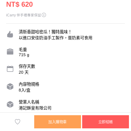
NT$ 620
iCarry 伴手禮專家保証
清新香甜哈密瓜！獨特風味！
以進口安佳奶油手工製作，蛋奶素可食用
毛重
715 g
保存天數
20 天
內容物規格
8入/盒
營業人名稱
港記酥皇有限公司
統一編號
加入購物車
立即結帳
54674919