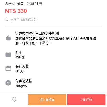
大黑松小倆口
｜台灣伴手禮
NT$ 330
iCarry 伴手禮專家保証
奶香與香脆花生口感的牛軋糖
嚴選台灣北港出產之11號花生採鮮烘焙入口時奶香味濃
郁，Ｑ軟不硬，不黏牙。
毛重
390 g
保存天數
60 天
內容物規格
280g/包
營業人名稱
加入購物車
立即結帳
邱氏鼎食品企業股份有限公司