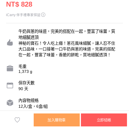
NT$ 828
iCarry 伴手禮專家保証
牛奶與蔥的味道，完美的搭配在一起，豐富了味蕾，質
地細膩透頂
神秘的寶石！令人吃上癮！蔥花風味細膩，讓人忍不住
大口品味，一口接著一口牛奶與蔥的味道，完美的搭配
在一起，豐富了味蕾，香脆的餅乾，質地細膩透頂！
毛重
1,373 g
保存天數
90 天
內容物規格
12入/盒，6盒/組
營業人名稱
加入購物車
立即結帳
格麥蛋糕麵包店