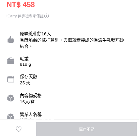
NT$ 458
iCarry 伴手禮專家保証
原味蔥軋餅16入
香酥脆鹹的蘇打蔥餅，與海藻糖製成的香濃牛軋糖巧妙
結合。
毛重
819 g
保存天數
25 天
內容物規格
16入/盒
營業人名稱
笠豐食品有限公司
庫存不足
統一編號
12981393