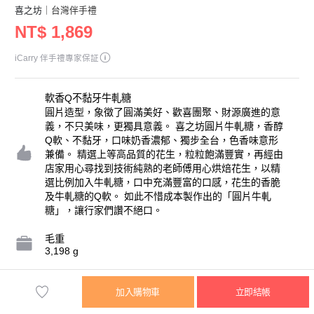
喜之坊
｜台灣伴手禮
NT$ 1,869
iCarry 伴手禮專家保証
軟香Q不黏牙牛軋糖
圓片造型，象徵了圓滿美好、歡喜團聚、財源廣進的意
義，不只美味，更獨具意義。 喜之坊圓片牛軋糖，香醇
Q軟、不黏牙，口味奶香濃郁、獨步全台，色香味意形
兼備。 精選上等高品質的花生，粒粒飽滿豐實，再經由
店家用心尋找到技術純熟的老師傅用心烘焙花生，以精
選比例加入牛軋糖，口中充滿豐富的口感，花生的香脆
及牛軋糖的Q軟。 如此不惜成本製作出的「圓片牛軋
糖」，讓行家們讚不絕口。
毛重
3,198 g
保存天數
加入購物車
立即結帳
30 天