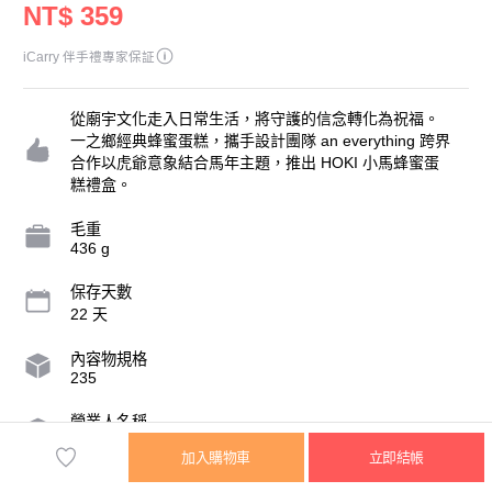
NT$ 359
iCarry 伴手禮專家保証
從廟宇文化走入日常生活，將守護的信念轉化為祝福。
一之鄉經典蜂蜜蛋糕，攜手設計團隊 an everything 跨界
合作以虎爺意象結合馬年主題，推出 HOKI 小馬蜂蜜蛋
糕禮盒。
毛重
436 g
保存天數
22 天
內容物規格
235
營業人名稱
一之鄉股份有限公司
加入購物車
立即結帳
統一編號