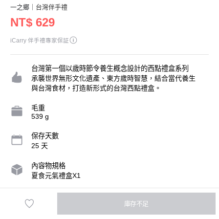
一之鄉
｜台灣伴手禮
NT$ 629
iCarry 伴手禮專家保証
台灣第一個以歲時節令養生概念設計的西點禮盒系列
承襲世界無形文化遺產、東方歲時智慧，結合當代養生
與台灣食材，打造新形式的台灣西點禮盒。
毛重
539 g
保存天數
25 天
內容物規格
夏食元氣禮盒X1
營業人名稱
庫存不足
一之鄉股份有限公司