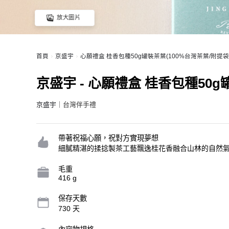
放大圖片
首頁
京盛宇
心願禮盒 桂香包種50g罐裝茶葉(100%台灣茶葉/附提袋
京盛宇 - 心願禮盒 桂香包種50g
京盛宇
｜台灣伴手禮
帶著祝福心願，祝對方實現夢想
細膩精湛的揉捻製茶工藝飄逸桂花香融合山林的自然氣
毛重
416 g
保存天數
730 天