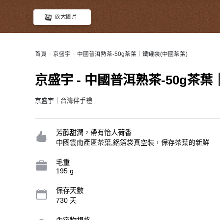
放大圖片
首頁
京盛宇
中國普洱熟茶-50g茶葉｜鐵罐裝(中國茶葉)
京盛宇 - 中國普洱熟茶-50g茶
京盛宇
｜台灣伴手禮
芳醇甜潤，帶有怡人荷香
中國雲南產區茶葉,鋁箔袋真空裝，保存茶葉的新鮮
毛重
195 g
保存天數
730 天