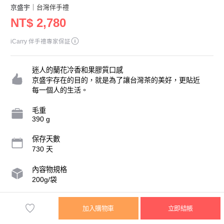
京盛宇
｜台灣伴手禮
NT$ 2,780
iCarry 伴手禮專家保証
迷人的蘭花冷香和果膠質口感
京盛宇存在的目的，就是為了讓台灣茶的美好，更貼近
每一個人的生活。
毛重
390 g
保存天數
730 天
內容物規格
200g/袋
營業人名稱
加入購物車
立即結帳
京盛宇現代食茶股份有限公司