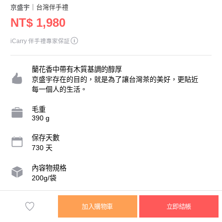
京盛宇
｜台灣伴手禮
NT$ 1,980
iCarry 伴手禮專家保証
蘭花香中帶有木質基調的醇厚
京盛宇存在的目的，就是為了讓台灣茶的美好，更貼近
每一個人的生活。
毛重
390 g
保存天數
730 天
內容物規格
200g/袋
營業人名稱
加入購物車
立即結帳
京盛宇現代食茶股份有限公司