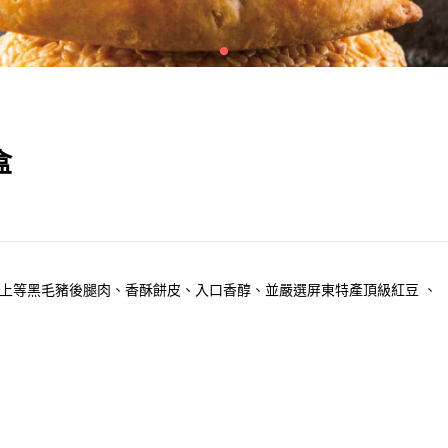
盒
上等黑毛豬後腿肉、香酥餅皮、入口香醇、並嚴選屏東特產頂級紅豆 、