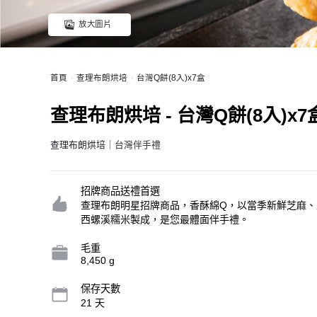
放大圖片
首頁
查理布朗烘培
台灣Q餅(8入)x7盒
查理布朗烘培 - 台灣Q餅(8入)x7
查理布朗烘培
｜台灣伴手禮
招牌商品送禮首選
查理布朗明星招牌商品，香酥綿Q，以當季新鮮芝麻、
西螺溪糯米製成，是您最體面伴手禮。
毛重
8,450 g
保存天數
21 天