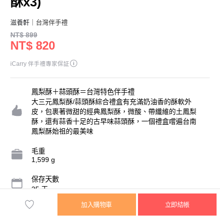
酥x3)
滋養軒
｜台灣伴手禮
NT$ 899
NT$ 820
iCarry 伴手禮專家保証
鳳梨酥＋蒜頭酥＝台灣特色伴手禮
大三元鳳梨酥/蒜頭酥綜合禮盒有充滿奶油香的酥軟外
皮，包裹著微甜的經典鳳梨酥，微酸、帶纖維的土鳳梨
酥，還有蒜香十足的古早味蒜頭酥，一個禮盒嚐遍台南
鳳梨酥始祖的最美味
毛重
1,599 g
保存天數
25 天
加入購物車
立即結帳
內容物規格
鳳梨酥10塊/5包，土鳳梨酥10塊/5包，蒜頭酥3個