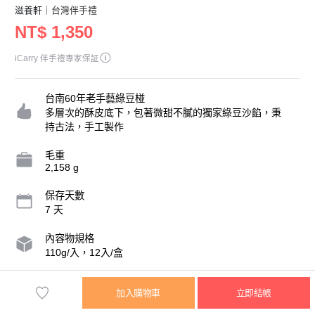
滋養軒
｜台灣伴手禮
NT$ 1,350
iCarry 伴手禮專家保証
台南60年老手藝綠豆椪
多層次的酥皮底下，包著微甜不膩的獨家綠豆沙餡，秉
持古法，手工製作
毛重
2,158 g
保存天數
7 天
內容物規格
110g/入，12入/盒
營業人名稱
加入購物車
立即結帳
滋養軒食品廠