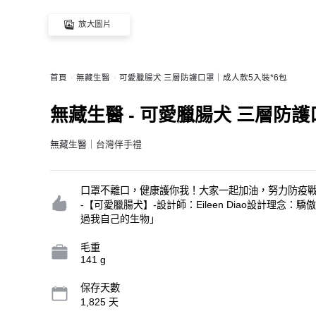
放大圖片
首頁
無藏生醫
可愛臘腸犬 三層防護口罩｜成人款5入裝*6包
無藏生醫 - 可愛臘腸犬 三層防護
無藏生醫
｜台灣伴手禮
口罩不離口，健康護你我！大家一起加油，努力防疫
-【可愛臘腸犬】-設計師：Eileen Diao設計
過我自己的生物」
毛重
141 g
保存天數
1,825 天