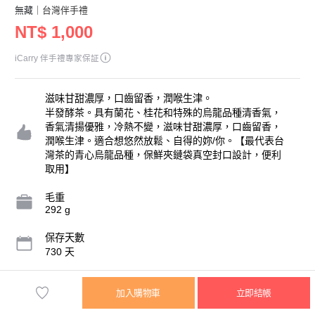
無藏
｜台灣伴手禮
NT$ 1,000
iCarry 伴手禮專家保証
滋味甘甜濃厚，口齒留香，潤喉生津。
半發酵茶。具有蘭花、桂花和特殊的烏龍品種清香氣，
香氣清揚優雅，冷熱不變，滋味甘甜濃厚，口齒留香，
潤喉生津。適合想悠然放鬆、自得的妳/你。【最代表台
灣茶的青心烏龍品種，保鮮夾鏈袋真空封口設計，便利
取用】
毛重
292 g
保存天數
730 天
內容物規格
加入購物車
立即結帳
100g/包，2包/組