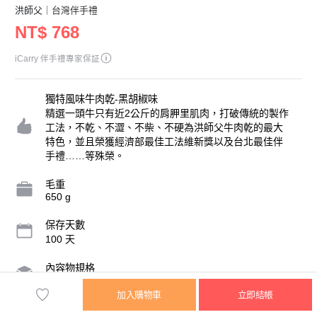
洪師父
｜台灣伴手禮
NT$ 768
iCarry 伴手禮專家保証
獨特風味牛肉乾-黑胡椒味
精選一頭牛只有近2公斤的肩胛里肌肉，打破傳統的製作
工法，不乾、不澀、不柴、不硬為洪師父牛肉乾的最大
特色，並且榮獲經濟部最佳工法維新獎以及台北最佳伴
手禮……等殊榮。
毛重
650 g
保存天數
100 天
內容物規格
100g/包，4包/組
加入購物車
立即結帳
營業人名稱