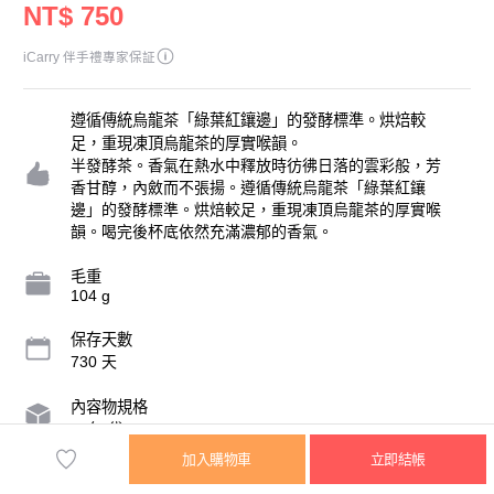
NT$ 750
iCarry 伴手禮專家保証
遵循傳統烏龍茶「綠葉紅鑲邊」的發酵標準。烘焙較
足，重現凍頂烏龍茶的厚實喉韻。
半發酵茶。香氣在熱水中釋放時彷彿日落的雲彩般，芳
香甘醇，內斂而不張揚。遵循傳統烏龍茶「綠葉紅鑲
邊」的發酵標準。烘焙較足，重現凍頂烏龍茶的厚實喉
韻。喝完後杯底依然充滿濃郁的香氣。
毛重
104 g
保存天數
730 天
內容物規格
25包/袋
加入購物車
立即結帳
營業人名稱