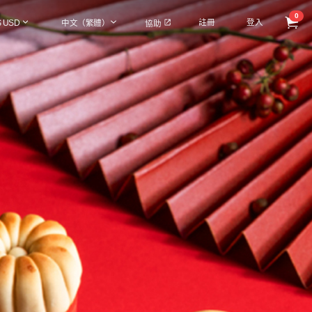
0
註冊
登入
$ USD
中文（繁體）
協助